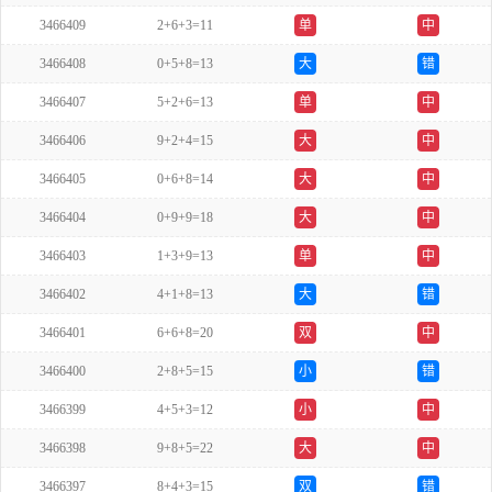
3466409
2+6+3=11
单
中
3466408
0+5+8=13
大
错
3466407
5+2+6=13
单
中
3466406
9+2+4=15
大
中
3466405
0+6+8=14
大
中
3466404
0+9+9=18
大
中
3466403
1+3+9=13
单
中
3466402
4+1+8=13
大
错
3466401
6+6+8=20
双
中
3466400
2+8+5=15
小
错
3466399
4+5+3=12
小
中
3466398
9+8+5=22
大
中
3466397
8+4+3=15
双
错