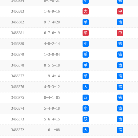
3466384
6+7+8=21
小
错
3466383
1+6+9=16
大
中
3466382
9+7+4=20
单
错
3466381
6+7+6=19
单
中
3466380
4+8+2=14
小
错
3466379
1+3+0=04
单
错
3466378
8+5+5=18
单
错
3466377
1+9+4=14
单
错
3466376
4+5+3=12
大
错
3466375
0+4+1=05
双
错
3466374
5+4+9=18
小
错
3466373
5+6+4=15
双
错
3466372
1+6+1=08
大
错