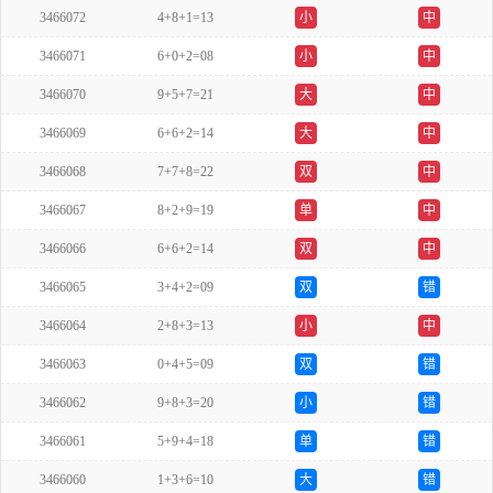
3466072
4+8+1=13
小
中
3466071
6+0+2=08
小
中
3466070
9+5+7=21
大
中
3466069
6+6+2=14
大
中
3466068
7+7+8=22
双
中
3466067
8+2+9=19
单
中
3466066
6+6+2=14
双
中
3466065
3+4+2=09
双
错
3466064
2+8+3=13
小
中
3466063
0+4+5=09
双
错
3466062
9+8+3=20
小
错
3466061
5+9+4=18
单
错
3466060
1+3+6=10
大
错