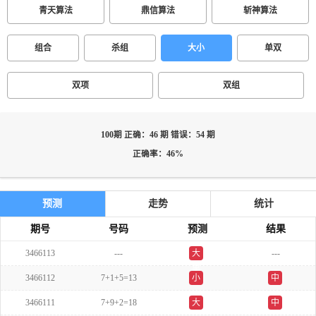
青天算法
鼎信算法
斩神算法
组合
杀组
大小
单双
双项
双组
100期 正确：46 期 错误：54 期
正确率：46%
预测
走势
统计
期号
号码
预测
结果
3466113
---
大
---
单
3466112
7+1+5=13
小
中
3466111
7+9+2=18
大
中