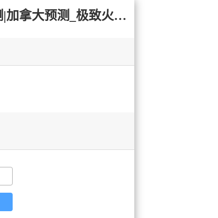
在线预测;28YC.cOM 加拿大28-飞飞28|加拿大专业在线咪牌预测|加拿大预测_极致火热优质的免费预测