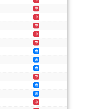
中
中
中
中
中
错
错
错
中
错
错
中