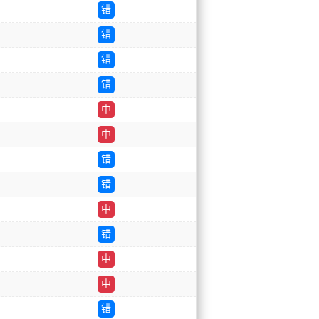
错
错
错
错
中
中
错
错
中
错
中
中
错