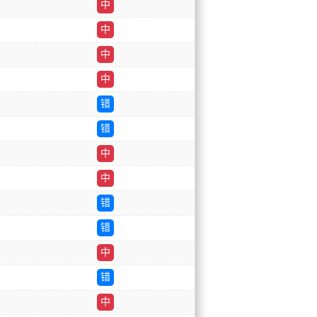
中
中
中
中
错
错
中
中
错
错
中
错
中