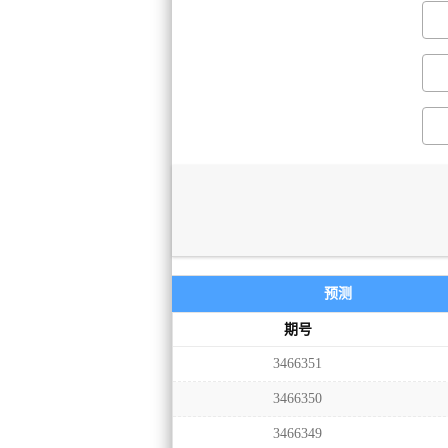
预测
期号
3466351
3466350
3466349