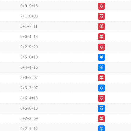
0+9+9=18
双
7+1+0=08
双
3+1+7=11
单
9+0+4=13
单
9+2+9=20
双
5+5+0=10
单
8+4+4=16
单
2+0+5=07
单
2+3+2=07
双
8+6+4=18
双
0+5+8=13
双
5+2+2=09
单
9+2+1=12
单