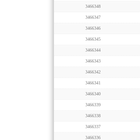
3466348
3466347
3466346
3466345
3466344
3466343
3466342
3466341
3466340
3466339
3466338
3466337
3466336