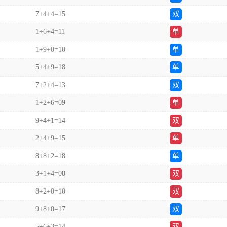
7+4+4=15
双
1+6+4=11
单
1+9+0=10
单
5+4+9=18
单
7+2+4=13
双
1+2+6=09
单
9+4+1=14
双
2+4+9=15
单
8+8+2=18
单
3+1+4=08
双
8+2+0=10
双
9+8+0=17
双
5+6+3=14
双