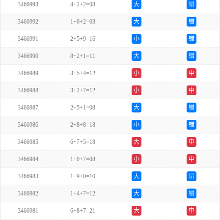
3466993
4+2+2=08
大
错
3466992
1+0+2=03
大
错
3466991
2+5+9=16
小
错
3466990
8+2+1=11
大
错
3466989
3+5+4=12
小
中
3466988
3+2+7=12
小
中
3466987
2+5+1=08
大
错
3466986
2+8+8=18
小
错
3466985
6+7+5=18
大
中
3466984
1+0+7=08
小
中
3466983
1+9+0=10
大
错
3466982
1+4+7=12
大
错
3466981
6+8+7=21
大
中