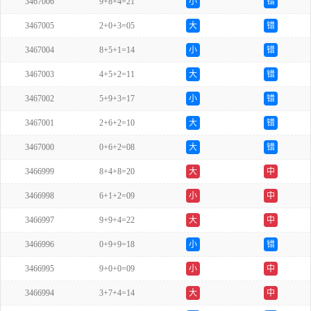
3467006
9+8+4=21
小
错
3467005
2+0+3=05
大
错
3467004
8+5+1=14
小
错
3467003
4+5+2=11
大
错
3467002
5+9+3=17
小
错
3467001
2+6+2=10
大
错
3467000
0+6+2=08
大
错
3466999
8+4+8=20
大
中
3466998
6+1+2=09
小
中
3466997
9+9+4=22
大
中
3466996
0+9+9=18
小
错
3466995
9+0+0=09
小
中
3466994
3+7+4=14
大
中