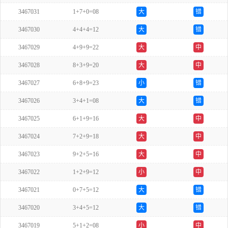
3467031
1+7+0=08
大
错
3467030
4+4+4=12
大
错
3467029
4+9+9=22
大
中
3467028
8+3+9=20
大
中
3467027
6+8+9=23
小
错
3467026
3+4+1=08
大
错
3467025
6+1+9=16
大
中
3467024
7+2+9=18
大
中
3467023
9+2+5=16
大
中
3467022
1+2+9=12
小
中
3467021
0+7+5=12
大
错
3467020
3+4+5=12
大
错
3467019
5+1+2=08
小
中