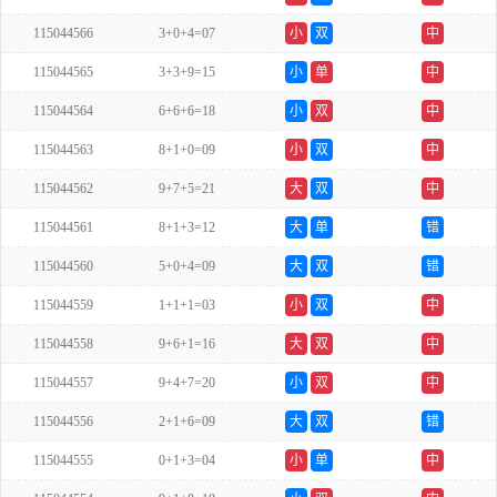
115044566
3+0+4=07
小
双
中
115044565
3+3+9=15
小
单
中
115044564
6+6+6=18
小
双
中
115044563
8+1+0=09
小
双
中
115044562
9+7+5=21
大
双
中
115044561
8+1+3=12
大
单
错
115044560
5+0+4=09
大
双
错
115044559
1+1+1=03
小
双
中
115044558
9+6+1=16
大
双
中
115044557
9+4+7=20
小
双
中
115044556
2+1+6=09
大
双
错
115044555
0+1+3=04
小
单
中