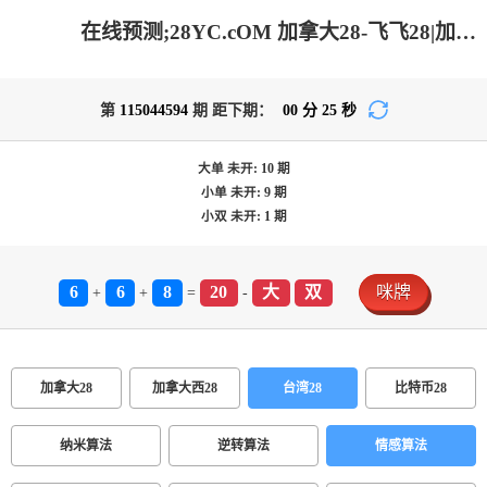
在线预测;28YC.cOM 加拿大28-飞飞28|加拿大专业在线咪牌预测|加拿大预测_极致火热优质的免费预测
第
115044594
期 距下期：
00
分
25
秒
大单
未开:
10
期
小单
未开:
9
期
小双
未开:
1
期
6
6
8
20
大
双
咪牌
+
+
=
-
加拿大28
加拿大西28
台湾28
比特币28
纳米算法
逆转算法
情感算法