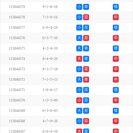
115044579
9+1+8=18
小
单
错
115044578
7+3+6=16
小
双
中
115044577
6+9+4=19
小
双
错
115044576
0+3+7=10
大
双
中
115044575
4+2+4=10
大
单
错
115044574
8+4+8=20
大
单
中
115044573
8+3+7=18
小
双
中
115044572
7+1+5=13
大
单
中
115044571
1+8+8=17
小
双
错
115044570
1+3+5=09
小
双
中
115044569
0+3+0=03
大
双
错
115044568
4+7+9=20
小
双
中
115044567
6+9+4=19
大
双
中