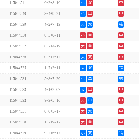
115044541
6+2+8=16
小
双
中
115044540
8+4+9=21
小
单
中
115044539
4+2+7=13
大
双
错
115044538
8+3+0=11
小
单
中
115044537
8+7+4=19
大
单
中
115044536
0+5+7=12
大
双
中
115044535
1+7+3=11
大
双
错
115044534
5+8+7=20
小
单
错
115044533
4+1+2=07
大
单
中
115044532
8+3+5=16
大
单
中
115044531
6+6+5=17
大
双
中
115044530
1+7+9=17
大
单
中
115044529
9+2+6=17
小
双
错