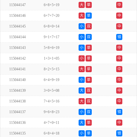
115044147
6+8+5=19
大
单
中
115044146
6+7+7=20
大
单
中
115044145
6+8+0=14
小
双
中
115044144
9+1+7=17
小
双
错
115044143
5+8+6=19
小
单
中
115044142
1+3+1=05
小
单
中
115044141
8+2+5=15
大
单
中
115044140
6+4+9=19
小
单
中
115044139
3+0+5=08
大
双
中
115044138
7+4+5=16
大
双
中
115044137
9+6+8=23
小
双
错
115044136
4+7+0=11
大
单
中
115044135
6+8+4=18
小
单
错