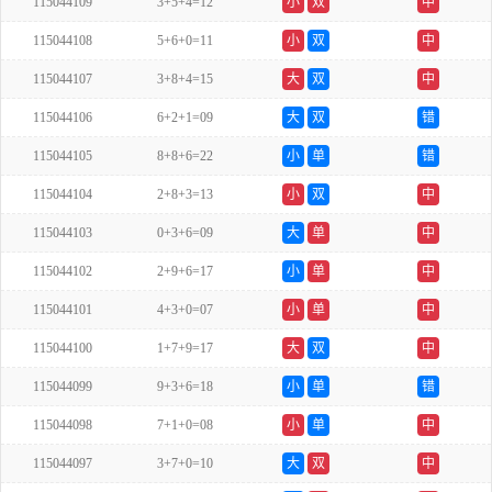
115044109
3+5+4=12
小
双
中
115044108
5+6+0=11
小
双
中
115044107
3+8+4=15
大
双
中
115044106
6+2+1=09
大
双
错
115044105
8+8+6=22
小
单
错
115044104
2+8+3=13
小
双
中
115044103
0+3+6=09
大
单
中
115044102
2+9+6=17
小
单
中
115044101
4+3+0=07
小
单
中
115044100
1+7+9=17
大
双
中
115044099
9+3+6=18
小
单
错
115044098
7+1+0=08
小
单
中
115044097
3+7+0=10
大
双
中