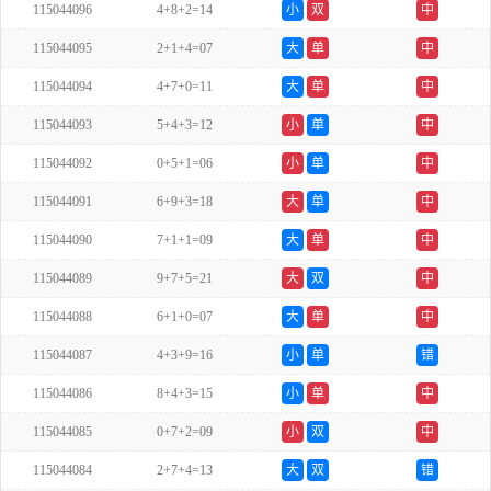
115044096
4+8+2=14
小
双
中
115044095
2+1+4=07
大
单
中
115044094
4+7+0=11
大
单
中
115044093
5+4+3=12
小
单
中
115044092
0+5+1=06
小
单
中
115044091
6+9+3=18
大
单
中
115044090
7+1+1=09
大
单
中
115044089
9+7+5=21
大
双
中
115044088
6+1+0=07
大
单
中
115044087
4+3+9=16
小
单
错
115044086
8+4+3=15
小
单
中
115044085
0+7+2=09
小
双
中
115044084
2+7+4=13
大
双
错