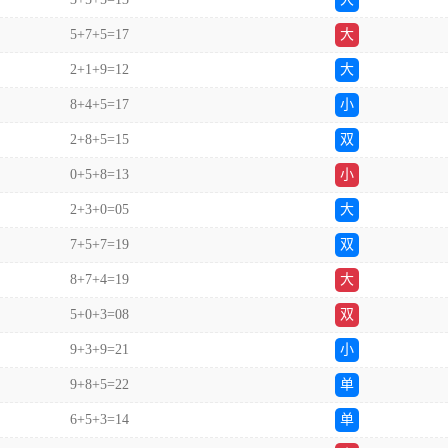
5+7+5=17
大
2+1+9=12
大
8+4+5=17
小
2+8+5=15
双
0+5+8=13
小
2+3+0=05
大
7+5+7=19
双
8+7+4=19
大
5+0+3=08
双
9+3+9=21
小
9+8+5=22
单
6+5+3=14
单