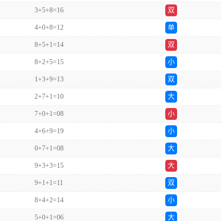
3+5+8=16
双
4+0+8=12
单
8+5+1=14
双
8+2+5=15
小
1+3+9=13
双
2+7+1=10
大
7+0+1=08
小
4+6+9=19
小
0+7+1=08
大
9+3+3=15
大
9+1+1=11
双
8+4+2=14
小
5+0+1=06
大