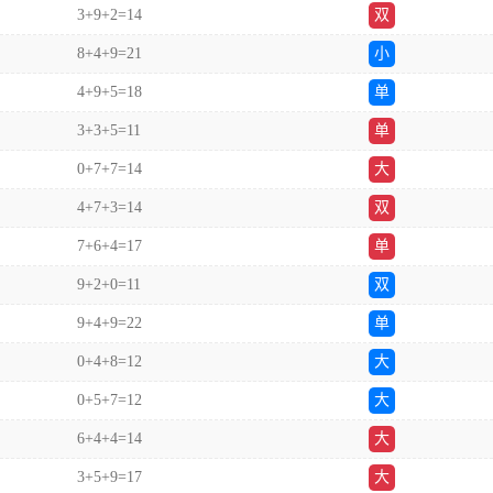
3+9+2=14
双
8+4+9=21
小
4+9+5=18
单
3+3+5=11
单
0+7+7=14
大
4+7+3=14
双
7+6+4=17
单
9+2+0=11
双
9+4+9=22
单
0+4+8=12
大
0+5+7=12
大
6+4+4=14
大
3+5+9=17
大