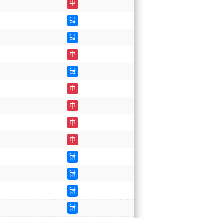
中
错
错
中
错
中
中
中
中
错
错
错
错