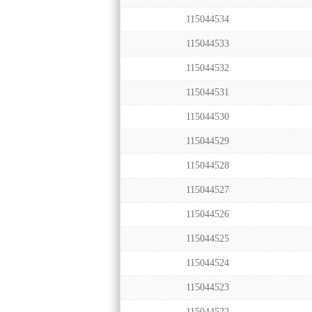
115044534
115044533
115044532
115044531
115044530
115044529
115044528
115044527
115044526
115044525
115044524
115044523
115044522