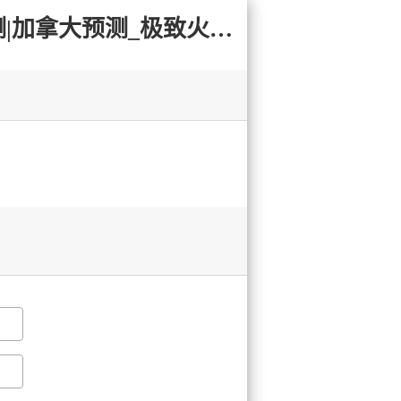
在线预测;28YC.cOM 加拿大28-飞飞28|加拿大专业在线咪牌预测|加拿大预测_极致火热优质的免费预测