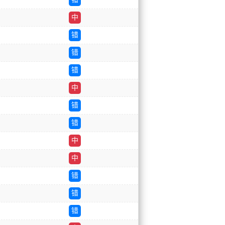
中
错
错
错
中
错
错
中
中
错
错
错