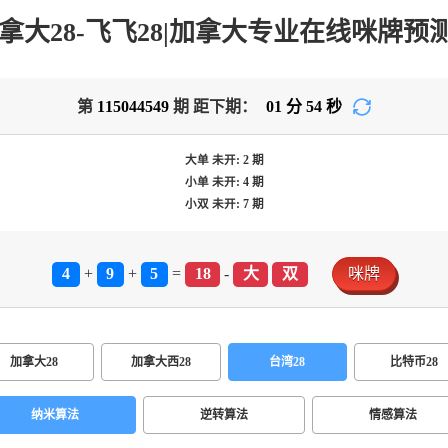
第
115044549
期 距下期：
01
分
54
秒
大单
未开:
2
期
小单
未开:
4
期
小双
未开:
7
期
4
+
9
+
5
=
18
-
大
双
咪牌
加拿大28
加拿大西28
台湾28
比特币28
纳米算法
逆转算法
情感算法