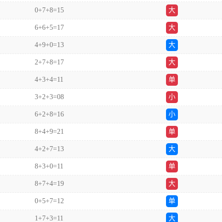
0+7+8=15
大
6+6+5=17
大
4+9+0=13
大
2+7+8=17
大
4+3+4=11
单
3+2+3=08
小
6+2+8=16
小
8+4+9=21
单
4+2+7=13
大
8+3+0=11
单
8+7+4=19
大
0+5+7=12
单
1+7+3=11
大