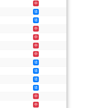
中
错
错
中
中
中
中
错
错
错
错
中
中