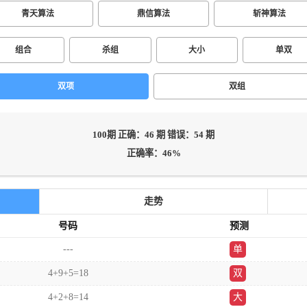
青天算法
鼎信算法
斩神算法
组合
杀组
大小
单双
双项
双组
100期 正确：46 期 错误：54 期
正确率：46%
走势
号码
预测
---
单
4+9+5=18
双
4+2+8=14
大