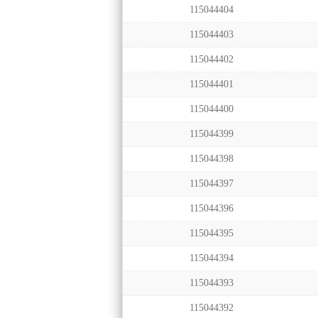
115044404
115044403
115044402
115044401
115044400
115044399
115044398
115044397
115044396
115044395
115044394
115044393
115044392