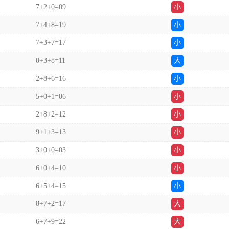
7+2+0=09
小
7+4+8=19
小
7+3+7=17
小
0+3+8=11
大
2+8+6=16
小
5+0+1=06
小
2+8+2=12
小
9+1+3=13
小
3+0+0=03
小
6+0+4=10
小
6+5+4=15
小
8+7+2=17
大
6+7+9=22
大