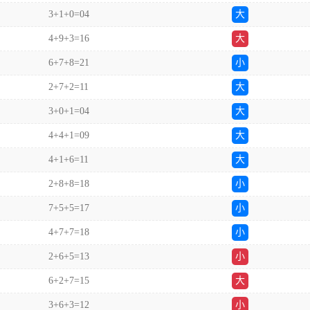
3+1+0=04
大
4+9+3=16
大
6+7+8=21
小
2+7+2=11
大
3+0+1=04
大
4+4+1=09
大
4+1+6=11
大
2+8+8=18
小
7+5+5=17
小
4+7+7=18
小
2+6+5=13
小
6+2+7=15
大
3+6+3=12
小