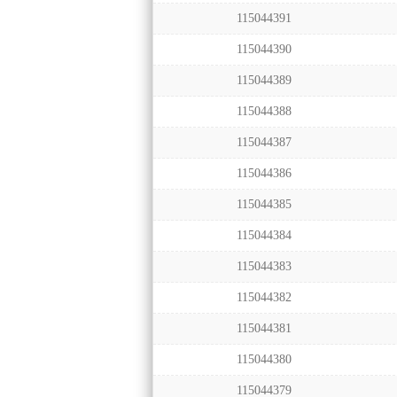
115044391
115044390
115044389
115044388
115044387
115044386
115044385
115044384
115044383
115044382
115044381
115044380
115044379