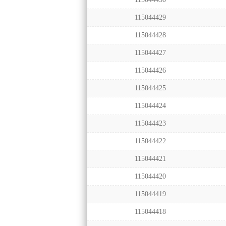
115044429
115044428
115044427
115044426
115044425
115044424
115044423
115044422
115044421
115044420
115044419
115044418