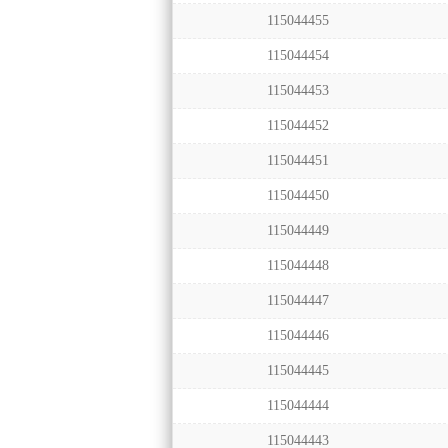
115044455
115044454
115044453
115044452
115044451
115044450
115044449
115044448
115044447
115044446
115044445
115044444
115044443