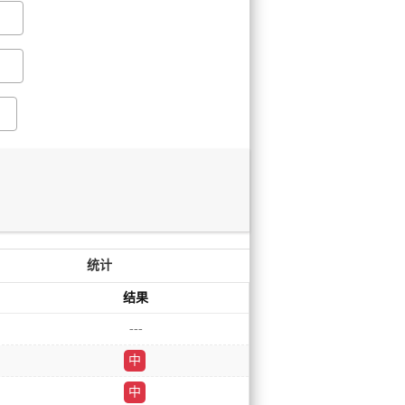
统计
结果
---
中
中