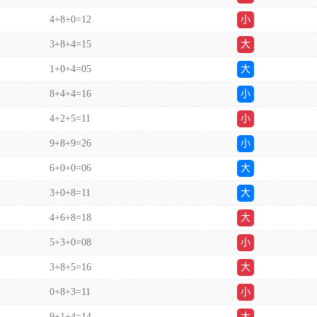
4+8+0=12
小
3+8+4=15
大
1+0+4=05
大
8+4+4=16
小
4+2+5=11
小
9+8+9=26
小
6+0+0=06
大
3+0+8=11
大
4+6+8=18
大
5+3+0=08
小
3+8+5=16
大
0+8+3=11
小
9+1+4=14
大