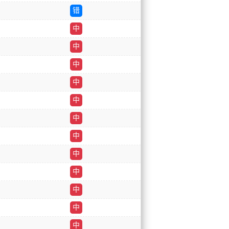
错
中
中
中
中
中
中
中
中
中
中
中
中