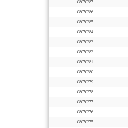
08070287
08070286
08070285
08070284
08070283
08070282
08070281
08070280
08070279
08070278
08070277
08070276
08070275