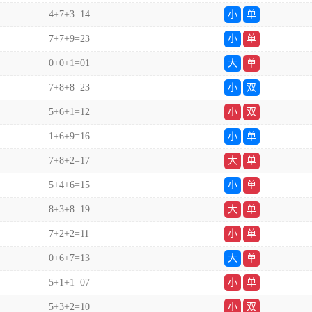
4+7+3=14
小
单
7+7+9=23
小
单
0+0+1=01
大
单
7+8+8=23
小
双
5+6+1=12
小
双
1+6+9=16
小
单
7+8+2=17
大
单
5+4+6=15
小
单
8+3+8=19
大
单
7+2+2=11
小
单
0+6+7=13
大
单
5+1+1=07
小
单
5+3+2=10
小
双