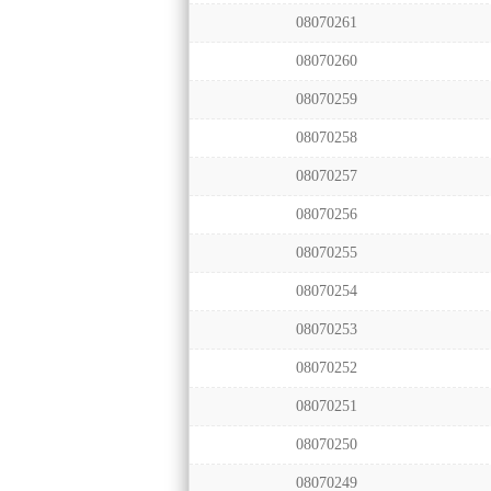
08070261
08070260
08070259
08070258
08070257
08070256
08070255
08070254
08070253
08070252
08070251
08070250
08070249