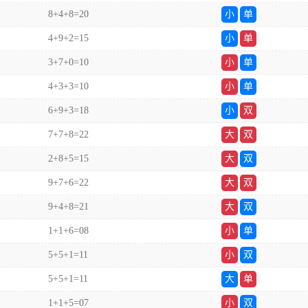
8+4+8=20
小
单
4+9+2=15
小
单
3+7+0=10
小
单
4+3+3=10
小
单
6+9+3=18
小
双
7+7+8=22
大
双
2+8+5=15
大
双
9+7+6=22
大
双
9+4+8=21
大
双
1+1+6=08
小
单
5+5+1=11
小
双
5+5+1=11
大
单
1+1+5=07
小
双