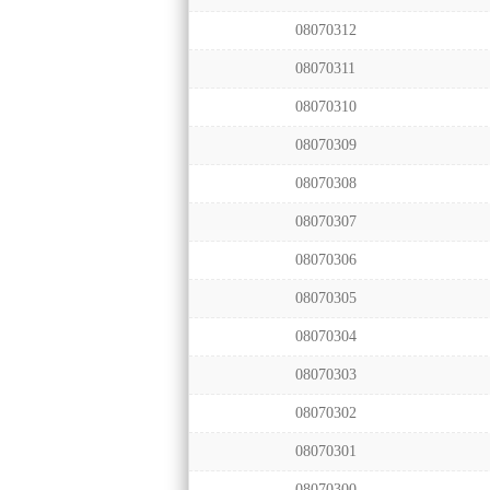
08070312
08070311
08070310
08070309
08070308
08070307
08070306
08070305
08070304
08070303
08070302
08070301
08070300