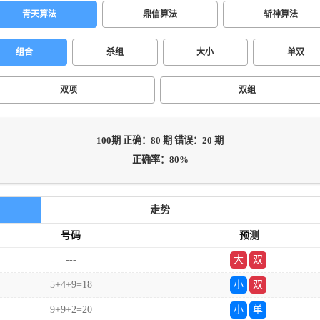
青天算法
鼎信算法
斩神算法
组合
杀组
大小
单双
双项
双组
100期 正确：80 期 错误：20 期
正确率：80%
走势
号码
预测
---
大
双
5+4+9=18
小
双
9+9+2=20
小
单