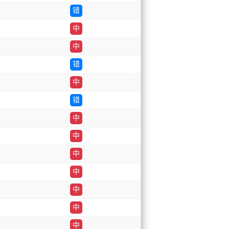
错
中
中
错
中
错
中
中
中
中
中
中
中