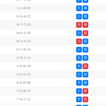
1+1+0=02
大
单
9+9+4=22
小
单
9+7+7=23
大
单
9+6+3=18
小
双
8+2+3=13
小
双
0+7+8=15
小
双
2+9+2=13
大
双
1+0+9=10
大
双
5+5+5=15
小
双
0+6+0=06
大
单
7+2+8=17
小
单
7+4+1=12
大
双