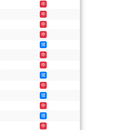
中
中
中
中
错
中
中
错
中
错
中
错
中