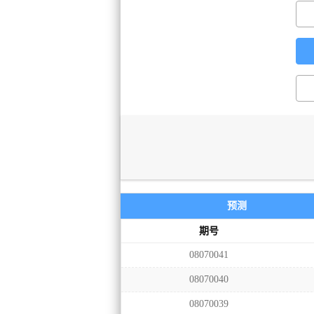
预测
期号
08070041
08070040
08070039