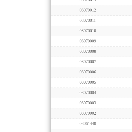
08070012
08070011
08070010
08070009
08070008
08070007
08070006
08070005
08070004
08070003
08070002
08061440