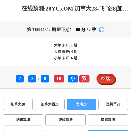
在线预测;28YC.cOM 加拿大28-飞飞28|加拿大专业在线咪牌预测|加拿大预测_极致火热优质的免费预测
第
115044842
期 距下期：
00
分
52
秒
大单
未开:
1
期
大双
未开:
4
期
小单
未开:
6
期
7
3
0
10
小
双
咪牌
+
+
=
-
加拿大28
加拿大西28
台湾28
比特币28
纳米算法
逆转算法
情感算法