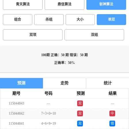
青天算法
鼎信算法
斩神算法
组合
杀组
大小
单双
双项
双组
100期 正确：50 期 错误：50 期
正确率：50%
预测
走势
统计
期号
号码
预测
结果
115044843
---
双
---
115044842
7+3+0=10
双
中
115044841
4+6+9=19
双
错