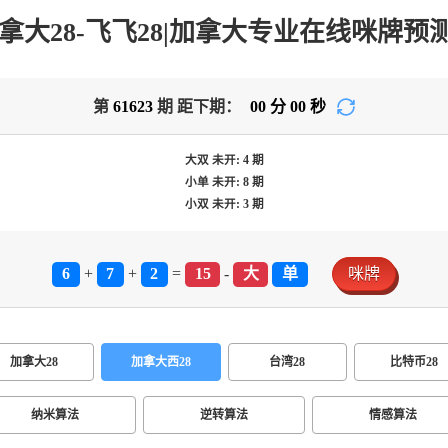
第
61623
期 距下期：
00
分
00
秒
大双
未开:
4
期
小单
未开:
8
期
小双
未开:
3
期
6
+
7
+
2
=
15
-
大
单
咪牌
加拿大28
加拿大西28
台湾28
比特币28
纳米算法
逆转算法
情感算法