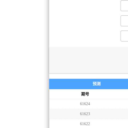
预测
期号
61624
61623
61622