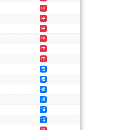
中
中
中
中
中
中
错
错
错
错
错
错
中