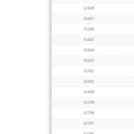
61608
61607
61606
61605
61604
61603
61602
61601
61600
61599
61598
61597
61596