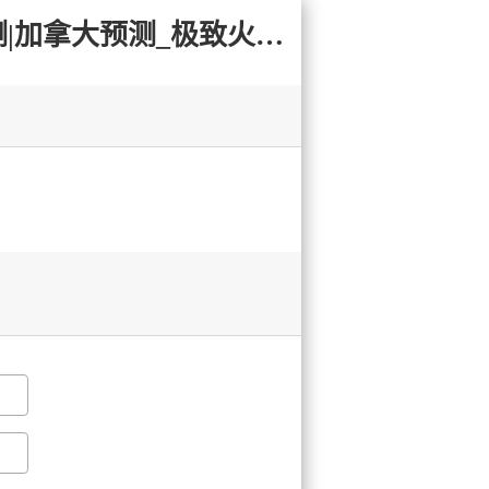
在线预测;28YC.cOM 加拿大28-飞飞28|加拿大专业在线咪牌预测|加拿大预测_极致火热优质的免费预测