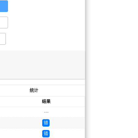
统计
结果
---
错
错