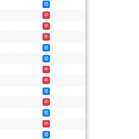
错
中
中
中
错
错
中
中
错
中
错
中
错