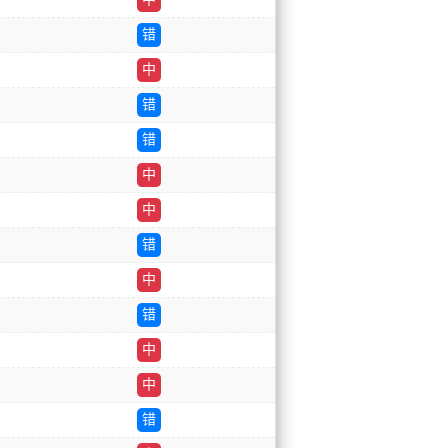
错
中
错
错
中
中
错
中
错
中
中
错