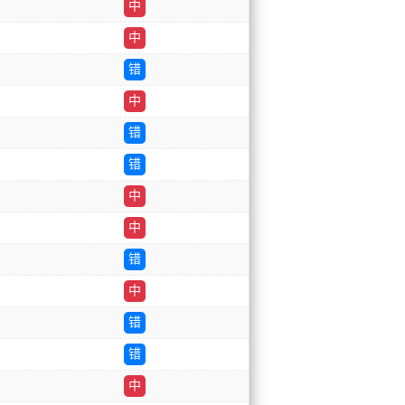
中
中
错
中
错
错
中
中
错
中
错
错
中