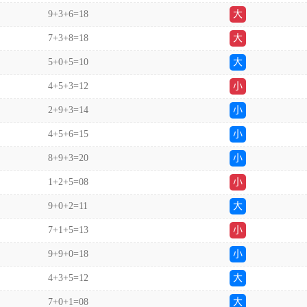
9+3+6=18
大
7+3+8=18
大
5+0+5=10
大
4+5+3=12
小
2+9+3=14
小
4+5+6=15
小
8+9+3=20
小
1+2+5=08
小
9+0+2=11
大
7+1+5=13
小
9+9+0=18
小
4+3+5=12
大
7+0+1=08
大