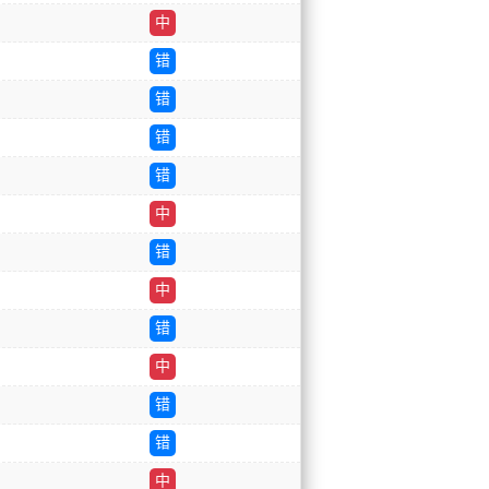
中
错
错
错
错
中
错
中
错
中
错
错
中