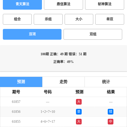
青天算法
鼎信算法
斩神算法
组合
杀组
大小
单双
双项
双组
100期 正确：49 期 错误：51 期
正确率：49%
预测
走势
统计
期号
号码
预测
结果
61857
---
大
---
61856
1+2+7=10
单
错
61855
4+6+7=17
大
中