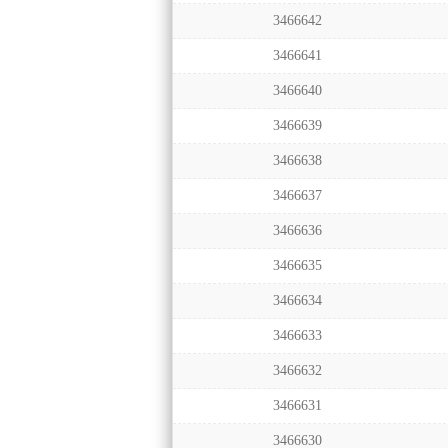
3466642
3466641
3466640
3466639
3466638
3466637
3466636
3466635
3466634
3466633
3466632
3466631
3466630