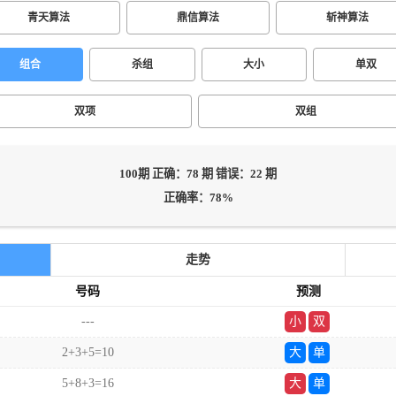
青天算法
鼎信算法
斩神算法
组合
杀组
大小
单双
双项
双组
100期 正确：78 期 错误：22 期
正确率：78%
走势
号码
预测
---
小
双
2+3+5=10
大
单
5+8+3=16
大
单