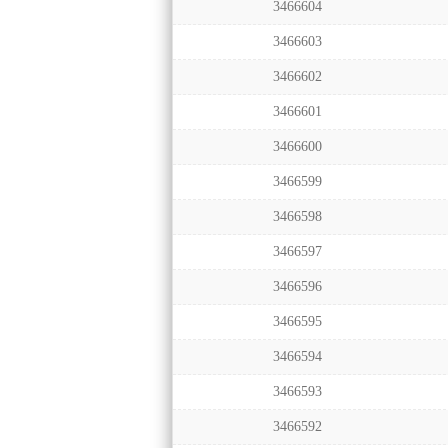
3466604
3466603
3466602
3466601
3466600
3466599
3466598
3466597
3466596
3466595
3466594
3466593
3466592