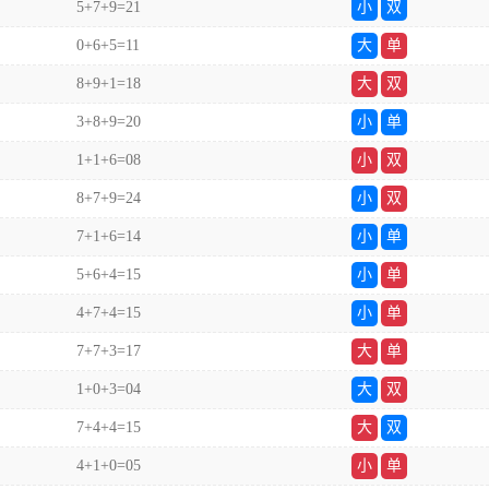
5+7+9=21
小
双
0+6+5=11
大
单
8+9+1=18
大
双
3+8+9=20
小
单
1+1+6=08
小
双
8+7+9=24
小
双
7+1+6=14
小
单
5+6+4=15
小
单
4+7+4=15
小
单
7+7+3=17
大
单
1+0+3=04
大
双
7+4+4=15
大
双
4+1+0=05
小
单