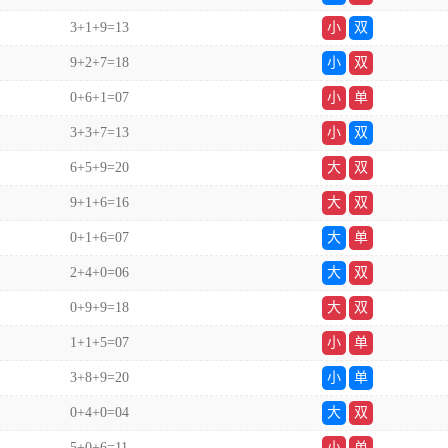
3+1+9=13
小
双
9+2+7=18
小
双
0+6+1=07
小
单
3+3+7=13
小
双
6+5+9=20
大
双
9+1+6=16
大
双
0+1+6=07
大
单
2+4+0=06
大
双
0+9+9=18
大
双
1+1+5=07
小
单
3+8+9=20
小
单
0+4+0=04
大
双
5+0+6=11
小
单