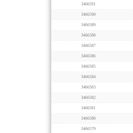
3466591
3466590
3466589
3466588
3466587
3466586
3466585
3466584
3466583
3466582
3466581
3466580
3466579