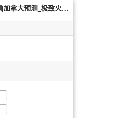
在线预测;28YC.cOM 加拿大28-飞飞28|加拿大专业在线咪牌预测|加拿大预测_极致火热优质的免费预测