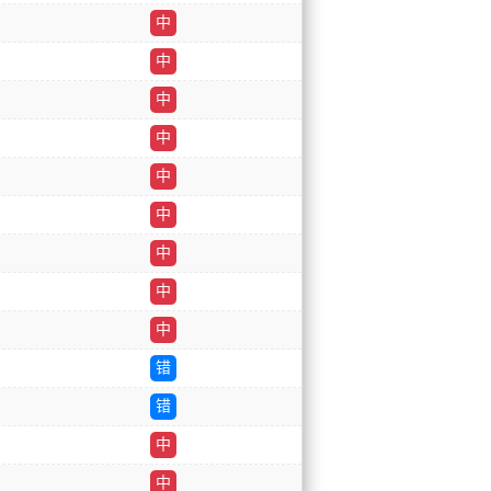
中
中
中
中
中
中
中
中
中
错
错
中
中