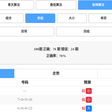
青天算法
鼎信算法
斩神算法
组合
杀组
大小
单双
双项
双组
100期 正确：76 期 错误：24 期
正确率：76%
走势
号码
预测
---
殺
小
双
7+0+9=16
殺
小
双
6+8+8=22
殺
大