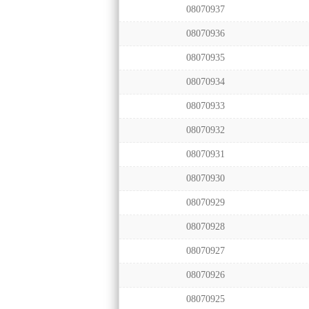
08070937
08070936
08070935
08070934
08070933
08070932
08070931
08070930
08070929
08070928
08070927
08070926
08070925