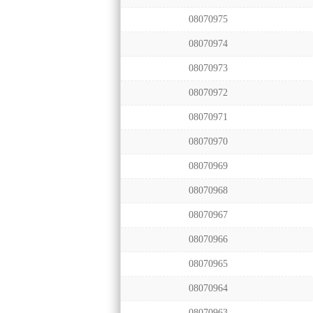
08070975
08070974
08070973
08070972
08070971
08070970
08070969
08070968
08070967
08070966
08070965
08070964
08070963