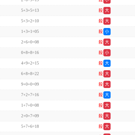
单
5+3+5=13
殺
大
单
5+3+2=10
殺
大
单
1+3+1=05
殺
小
单
2+6+0=08
殺
大
双
0+8+8=16
殺
小
单
4+9+2=15
殺
大
单
6+8+8=22
殺
大
单
9+0+0=09
殺
大
双
7+2+7=16
殺
大
双
1+7+0=08
殺
大
双
2+0+7=09
殺
大
单
5+7+6=18
殺
大
单