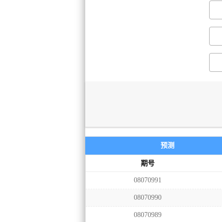
预测
期号
08070991
08070990
08070989