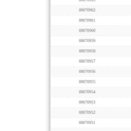
08070962
08070961
08070960
08070959
08070958
08070957
08070956
08070955
08070954
08070953
08070952
08070951