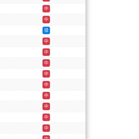
中
中
错
中
中
中
中
中
中
中
中
中
中