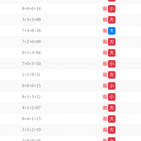
双
8+0+6=14
殺
小
双
3+3+3=09
殺
大
双
7+3+8=18
殺
大
双
7+2+0=09
殺
大
双
0+1+3=04
殺
大
双
7+0+3=10
殺
小
单
1+1+9=11
殺
大
单
9+0+6=15
殺
小
单
8+1+3=12
殺
小
单
4+1+2=07
殺
大
单
8+4+1=13
殺
大
单
3+5+2=10
殺
大
单
2+8+9=19
殺
小