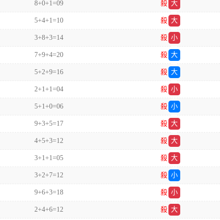
8+0+1=09
殺
大
双
5+4+1=10
殺
大
双
3+8+3=14
殺
小
双
7+9+4=20
殺
大
双
5+2+9=16
殺
大
双
2+1+1=04
殺
小
单
5+1+0=06
殺
小
双
9+3+5=17
殺
大
双
4+5+3=12
殺
大
单
3+1+1=05
殺
大
单
3+2+7=12
殺
小
双
9+6+3=18
殺
小
单
2+4+6=12
殺
大