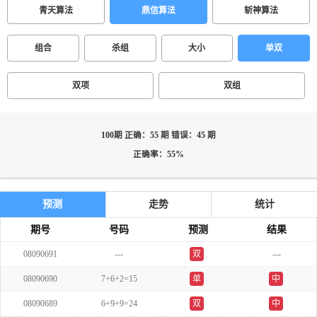
青天算法
鼎信算法
斩神算法
组合
杀组
大小
单双
双项
双组
100期 正确：55 期 错误：45 期
正确率：55%
预测
走势
统计
期号
号码
预测
结果
08090691
---
双
---
08090690
7+6+2=15
单
中
08090689
6+9+9=24
双
中