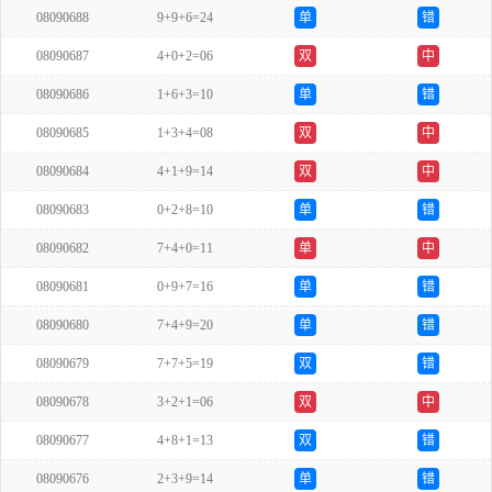
08090688
9+9+6=24
单
错
08090687
4+0+2=06
双
中
08090686
1+6+3=10
单
错
08090685
1+3+4=08
双
中
08090684
4+1+9=14
双
中
08090683
0+2+8=10
单
错
08090682
7+4+0=11
单
中
08090681
0+9+7=16
单
错
08090680
7+4+9=20
单
错
08090679
7+7+5=19
双
错
08090678
3+2+1=06
双
中
08090677
4+8+1=13
双
错
08090676
2+3+9=14
单
错