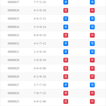
08090637
7+7+2=16
单
错
08090636
6+3+9=18
双
中
08090635
4+6+5=15
双
错
08090634
5+3+6=14
单
错
08090633
8+8+0=16
双
中
08090632
4+1+7=12
单
错
08090631
2+2+6=10
单
错
08090630
2+6+8=16
双
中
08090629
0+6+0=06
双
中
08090628
8+2+8=18
双
中
08090627
2+7+7=16
单
错
08090626
7+9+7=23
单
中
08090625
4+0+2=06
双
中