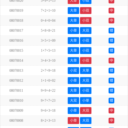
08070020
5+9+1=15
大单
小双
中
08070019
7+2+1=10
大单
小双
中
08070018
0+4+0=04
大单
小双
中
08070017
5+8+8=21
小单
大双
错
08070016
3+5+1=09
大单
小双
错
08070015
1+7+5=13
大单
小双
错
08070014
3+4+3=10
大单
小双
中
08070013
2+7+9=18
小双
大单
错
08070012
1+1+0=02
小单
大双
错
08070011
9+9+4=22
大单
小双
错
08070010
9+7+7=23
大双
小单
错
08070009
9+6+3=18
小单
大双
中
08070008
8+2+3=13
小单
大双
中