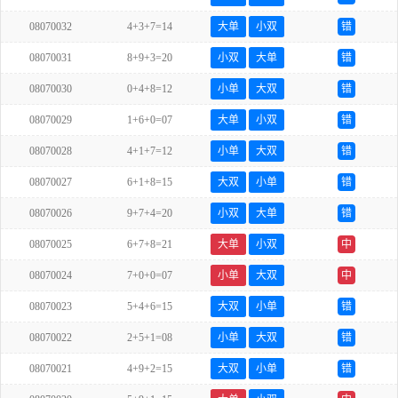
08070032
4+3+7=14
大单
小双
错
08070031
8+9+3=20
小双
大单
错
08070030
0+4+8=12
小单
大双
错
08070029
1+6+0=07
大单
小双
错
08070028
4+1+7=12
小单
大双
错
08070027
6+1+8=15
大双
小单
错
08070026
9+7+4=20
小双
大单
错
08070025
6+7+8=21
大单
小双
中
08070024
7+0+0=07
小单
大双
中
08070023
5+4+6=15
大双
小单
错
08070022
2+5+1=08
小单
大双
错
08070021
4+9+2=15
大双
小单
错