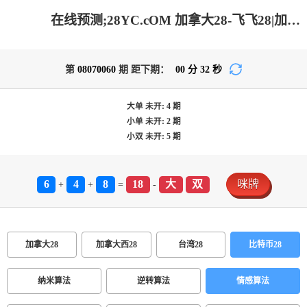
在线预测;28YC.cOM 加拿大28-飞飞28|加拿大专业在线咪牌预测|加拿大预测_极致火热优质的免费预测
第
08070060
期 距下期：
00
分
32
秒
大单
未开:
4
期
小单
未开:
2
期
小双
未开:
5
期
6
4
8
18
大
双
咪牌
+
+
=
-
加拿大28
加拿大西28
台湾28
比特币28
纳米算法
逆转算法
情感算法