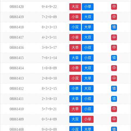
08061420
9+4+9=22
大双
小单
中
08061419
7+2+0=09
小单
大双
中
08061418
8+2+3=13
小双
大单
错
08061417
4+2+5=11
小单
大双
中
08061416
3+9+5=17
大单
小双
中
08061415
7+6+1=14
大单
小双
错
08061414
1+0+8=09
小单
大双
中
08061413
2+8+0=10
小双
大单
中
08061412
8+5+2=15
小单
大双
错
08061411
2+3+8=13
大单
小双
错
08061410
5+7+9=21
大单
小双
中
08061409
0+5+4=09
大双
小单
中
08061408
9+0+0=09
小双
大单
错