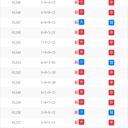
小
61249
5+6+4=15
殺
中
单
小
61248
4+9+8=21
殺
中
双
大
61247
6+0+9=15
殺
错
单
小
61246
8+8+5=21
殺
中
双
大
61245
7+3+2=12
殺
中
双
大
61244
7+9+9=25
殺
中
双
小
61243
4+0+1=05
殺
错
单
小
61242
9+0+1=10
殺
中
单
大
61241
5+9+6=20
殺
中
单
大
61240
9+5+9=23
殺
中
双
小
61239
7+8+7=22
殺
中
单
小
61238
3+8+0=11
殺
错
单
大
61237
4+6+1=11
殺
中
双