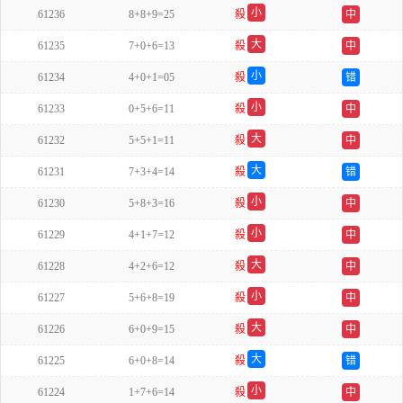
小
61236
8+8+9=25
殺
中
双
大
61235
7+0+6=13
殺
中
双
小
61234
4+0+1=05
殺
错
单
小
61233
0+5+6=11
殺
中
双
大
61232
5+5+1=11
殺
中
单
大
61231
7+3+4=14
殺
错
双
小
61230
5+8+3=16
殺
中
双
小
61229
4+1+7=12
殺
中
单
大
61228
4+2+6=12
殺
中
单
小
61227
5+6+8=19
殺
中
双
大
61226
6+0+9=15
殺
中
双
大
61225
6+0+8=14
殺
错
双
小
61224
1+7+6=14
殺
中