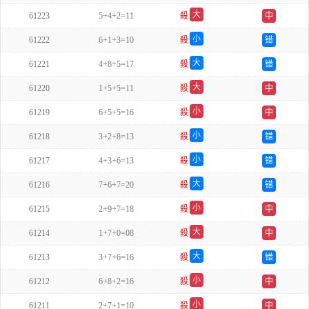
双
大
61223
5+4+2=11
殺
中
双
小
61222
6+1+3=10
殺
错
双
大
61221
4+8+5=17
殺
错
单
大
61220
1+5+5=11
殺
中
单
小
61219
6+5+5=16
殺
中
单
小
61218
3+2+8=13
殺
错
单
小
61217
4+3+6=13
殺
错
单
大
61216
7+6+7=20
殺
错
双
小
61215
2+9+7=18
殺
中
单
大
61214
1+7+0=08
殺
中
双
大
61213
3+7+6=16
殺
错
双
小
61212
6+8+2=16
殺
中
双
小
61211
2+7+1=10
殺
中