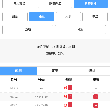
青天算法
鼎信算法
斩神算法
组合
杀组
大小
单双
双项
双组
100期 正确：73 期 错误：27 期
正确率：73%
预测
走势
统计
期号
号码
预测
结果
小
61303
---
殺
---
单
小
61302
4+8+4=16
殺
中
双
小
61301
4+5+7=16
殺
中
单