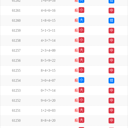
大
61262
1+6+9=16
殺
错
双
小
61261
4+6+6=16
殺
中
双
大
61260
1+8+6=15
殺
错
单
小
61259
5+1+5=11
殺
中
双
小
61258
4+3+7=14
殺
中
单
大
61257
2+3+4=09
殺
中
双
大
61256
8+5+9=22
殺
中
单
小
61255
8+4+3=15
殺
中
单
小
61254
3+0+4=07
殺
错
单
大
61253
0+7+7=14
殺
中
单
小
61252
9+6+5=20
殺
中
双
大
61251
1+2+0=03
殺
中
单
大
61250
8+8+4=20
殺
中
单